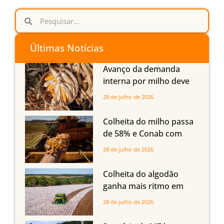
Últimas Notícias
Avanço da demanda
interna por milho deve
compensar aumento da
28 de julho de 2026
oferta com safra recorde
em Mato Grosso, aponta
Colheita do milho passa
Imea
de 58% e Conab com
boas produtividades em
28 de julho de 2026
Mato Grosso, mas
quedas em Tocantins,
Colheita do algodão
Maranhão e Piauí
ganha mais ritmo em
Mato Grosso, Mato
28 de julho de 2026
Grosso do Sul e
Maranhão