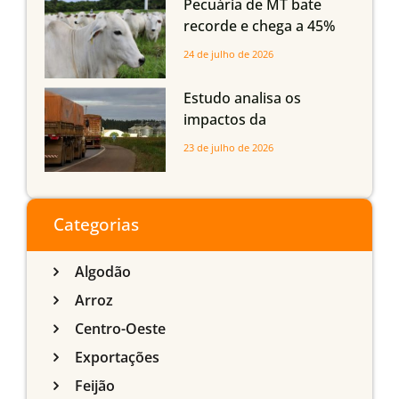
Pecuária de MT bate
recorde e chega a 45%
dos bovinos abatidos
24 de julho de 2026
com até 24 meses
Estudo analisa os
impactos da
infraestrutura logística
23 de julho de 2026
sobre a produção
agrícola de Mato Grosso
do Sul
Categorias
Algodão
Arroz
Centro-Oeste
Exportações
Feijão