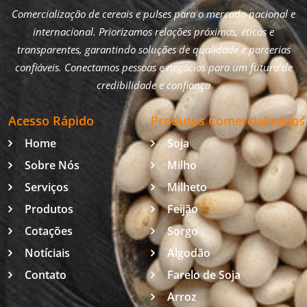
Comercialização de cereais e pulses para o mercado nacional e
internacional. Priorizamos relações próximas, éticas e
transparentes, garantindo soluções de qualidade e parcerias
confiáveis. Conectamos pessoas e negócios para um futuro de
credibilidade e confiança
Acesso Rápido
Produtos Comercializados
Home
Soja
Sobre Nós
Milho
Serviços
Milheto
Produtos
Feijão
Cotações
Sorgo
Notíciais
Algodão
Contato
Farelo de Soja
Arroz