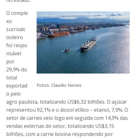
no estado.
O comple
xo
sucroalc
ooleiro
foi respo
nsável
por
29,9% do
total
Fotos: Claudio Neves
exportad
o pelo
agro paulista, totalizando US$6,32 bilhões. O açúcar
representou 92,1% e o álcool etílico – etanol, 7,9%. O
setor de carnes veio logo em seguida com 14,9% das
vendas externas do setor, totalizando US$3,15
bilhões, com a carne bovina respondendo por