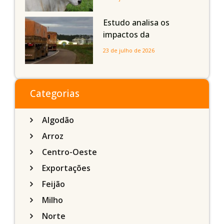
com até 24 meses
Estudo analisa os
impactos da
infraestrutura logística
23 de julho de 2026
sobre a produção
agrícola de Mato Grosso
do Sul
Categorias
Algodão
Arroz
Centro-Oeste
Exportações
Feijão
Milho
Norte