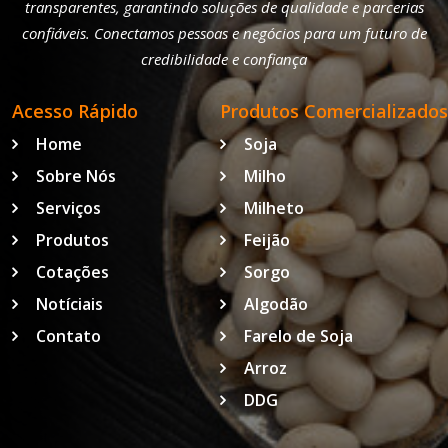
transparentes, garantindo soluções de qualidade e parcerias
confiáveis. Conectamos pessoas e negócios para um futuro de
credibilidade e confiança
Acesso Rápido
Produtos Comercializados
Home
Soja
Sobre Nós
Milho
Serviços
Milheto
Produtos
Feijão
Cotações
Sorgo
Notíciais
Algodão
Contato
Farelo de Soja
Arroz
DDG