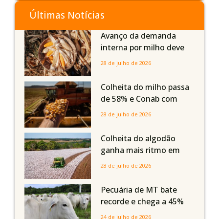
Últimas Notícias
Avanço da demanda
interna por milho deve
compensar aumento da
28 de julho de 2026
oferta com safra recorde
em Mato Grosso, aponta
Colheita do milho passa
Imea
de 58% e Conab com
boas produtividades em
28 de julho de 2026
Mato Grosso, mas
quedas em Tocantins,
Colheita do algodão
Maranhão e Piauí
ganha mais ritmo em
Mato Grosso, Mato
28 de julho de 2026
Grosso do Sul e
Maranhão
Pecuária de MT bate
recorde e chega a 45%
dos bovinos abatidos
24 de julho de 2026