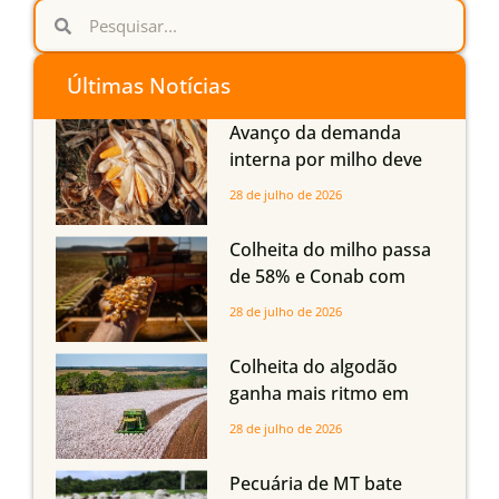
Últimas Notícias
Avanço da demanda
interna por milho deve
compensar aumento da
28 de julho de 2026
oferta com safra recorde
em Mato Grosso, aponta
Colheita do milho passa
Imea
de 58% e Conab com
boas produtividades em
28 de julho de 2026
Mato Grosso, mas
quedas em Tocantins,
Colheita do algodão
Maranhão e Piauí
ganha mais ritmo em
Mato Grosso, Mato
28 de julho de 2026
Grosso do Sul e
Maranhão
Pecuária de MT bate