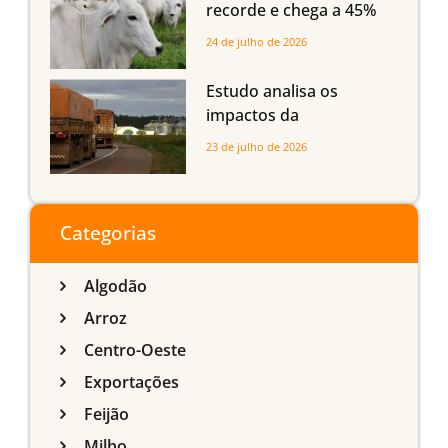
recorde e chega a 45%
dos bovinos abatidos
24 de julho de 2026
com até 24 meses
Estudo analisa os
impactos da
infraestrutura logística
23 de julho de 2026
sobre a produção
agrícola de Mato Grosso
do Sul
Categorias
Algodão
Arroz
Centro-Oeste
Exportações
Feijão
Milho