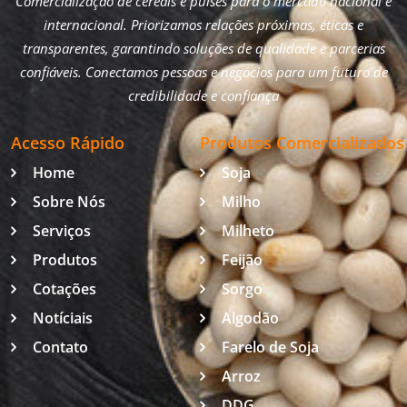
Comercialização de cereais e pulses para o mercado nacional e
internacional. Priorizamos relações próximas, éticas e
transparentes, garantindo soluções de qualidade e parcerias
confiáveis. Conectamos pessoas e negócios para um futuro de
credibilidade e confiança
Acesso Rápido
Produtos Comercializados
Home
Soja
Sobre Nós
Milho
Serviços
Milheto
Produtos
Feijão
Cotações
Sorgo
Notíciais
Algodão
Contato
Farelo de Soja
Arroz
DDG