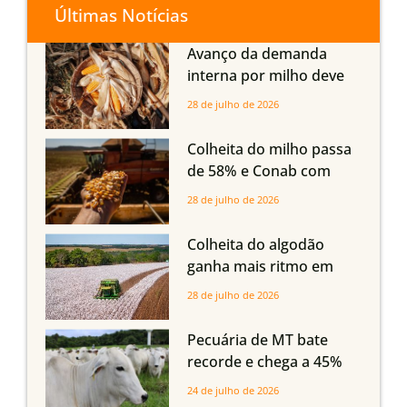
Últimas Notícias
Avanço da demanda
interna por milho deve
compensar aumento da
28 de julho de 2026
oferta com safra recorde
em Mato Grosso, aponta
Colheita do milho passa
Imea
de 58% e Conab com
boas produtividades em
28 de julho de 2026
Mato Grosso, mas
quedas em Tocantins,
Colheita do algodão
Maranhão e Piauí
ganha mais ritmo em
Mato Grosso, Mato
28 de julho de 2026
Grosso do Sul e
Maranhão
Pecuária de MT bate
recorde e chega a 45%
dos bovinos abatidos
24 de julho de 2026
com até 24 meses