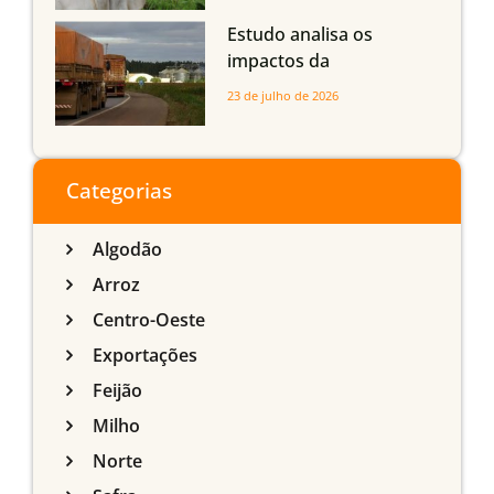
Estudo analisa os
impactos da
infraestrutura logística
23 de julho de 2026
sobre a produção
agrícola de Mato Grosso
do Sul
Categorias
Algodão
Arroz
Centro-Oeste
Exportações
Feijão
Milho
Norte