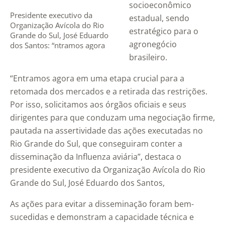
socioeconômico
Presidente executivo da
estadual, sendo
Organização Avícola do Rio
estratégico para o
Grande do Sul, José Eduardo
agronegócio
dos Santos: “ntramos agora
em uma etapa crucial para a
brasileiro.
retomada dos mercados e a
retirada das restrições” – Foto:
“Entramos agora em uma etapa crucial para a
Divulgação/Asgav
retomada dos mercados e a retirada das restrições.
Por isso, solicitamos aos órgãos oficiais e seus
dirigentes para que conduzam uma negociação firme,
pautada na assertividade das ações executadas no
Rio Grande do Sul, que conseguiram conter a
disseminação da Influenza aviária”, destaca o
presidente executivo da Organização Avícola do Rio
Grande do Sul, José Eduardo dos Santos,
As ações para evitar a disseminação foram bem-
sucedidas e demonstram a capacidade técnica e