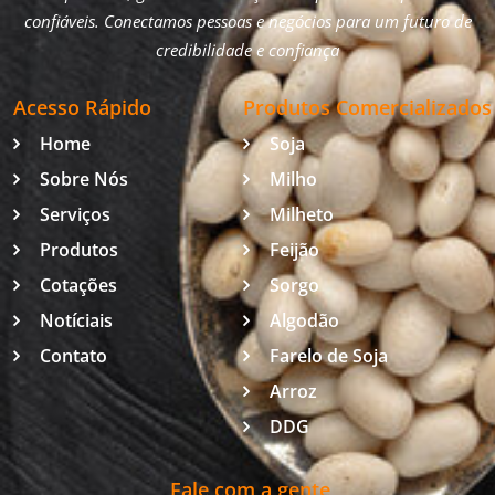
confiáveis. Conectamos pessoas e negócios para um futuro de
credibilidade e confiança
Acesso Rápido
Produtos Comercializados
Home
Soja
Sobre Nós
Milho
Serviços
Milheto
Produtos
Feijão
Cotações
Sorgo
Notíciais
Algodão
Contato
Farelo de Soja
Arroz
DDG
Fale com a gente