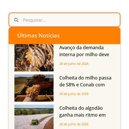
Últimas Notícias
Avanço da demanda
interna por milho deve
compensar aumento da
28 de julho de 2026
oferta com safra recorde
em Mato Grosso, aponta
Colheita do milho passa
Imea
de 58% e Conab com
boas produtividades em
28 de julho de 2026
Mato Grosso, mas
quedas em Tocantins,
Colheita do algodão
Maranhão e Piauí
ganha mais ritmo em
Mato Grosso, Mato
28 de julho de 2026
Grosso do Sul e