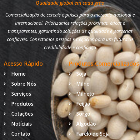
Qualidade global em cada grão
Comercialização de cereais e pulses para o mercado nacional e
internacional. Priorizamos relações próximas, éticas e
transparentes, garantindo soluções de qualidade e parcerias
confiáveis. Conectamos pessoas e negócios para um futuro de
credibilidade e confiança
Acesso Rápido
Produtos Comercializados
Home
Soja
Sobre Nós
Milho
Serviços
Milheto
Produtos
Feijão
Cotações
Sorgo
Notíciais
Algodão
Contato
Farelo de Soja