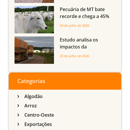
Maranhão
Pecuária de MT bate
recorde e chega a 45%
dos bovinos abatidos
24 de julho de 2026
com até 24 meses
Estudo analisa os
impactos da
infraestrutura logística
23 de julho de 2026
sobre a produção
agrícola de Mato Grosso
do Sul
Categorias
Algodão
Arroz
Centro-Oeste
Exportações