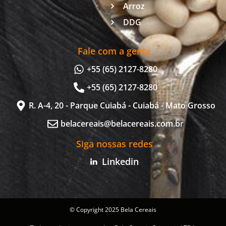
Arroz
DDG
Fale com a gente
+55 (65) 2127-8280
+55 (65) 2127-8280
R. A-4, 20 - Parque Cuiabá - Cuiabá - Mato Grosso
belacereais@belacereais.com.br
Siga nossas redes
Linkedin
© Copyright 2025 Bela Cereais