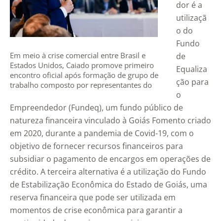
dor é a
utilizaçã
o do
Fundo
Em meio à crise comercial entre Brasil e
de
Estados Unidos, Caiado promove primeiro
Equaliza
encontro oficial após formação de grupo de
ção para
trabalho composto por representantes do
o
governo goiano e do setor produtivo –
Fotos: Lucas Diener e Cristiano Borges
Empreendedor (Fundeq), um fundo público de
natureza financeira vinculado à Goiás Fomento criado
em 2020, durante a pandemia de Covid-19, com o
objetivo de fornecer recursos financeiros para
subsidiar o pagamento de encargos em operações de
crédito. A terceira alternativa é a utilização do Fundo
de Estabilização Econômica do Estado de Goiás, uma
reserva financeira que pode ser utilizada em
momentos de crise econômica para garantir a