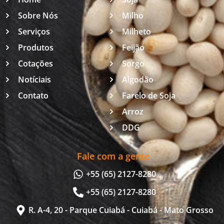
Sobre Nós
Milho
Serviços
Milheto
Produtos
Feijão
Cotações
Sorgo
Notíciais
Algodão
Contato
Farelo de Soja
Arroz
DDG
Fale com a gente
+55 (65) 2127-8280
+55 (65) 2127-8280
R. A-4, 20 - Parque Cuiabá - Cuiabá - Mato Grosso