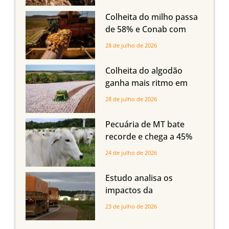
oferta com safra recorde
em Mato Grosso, aponta
Colheita do milho passa
Imea
de 58% e Conab com
boas produtividades em
28 de julho de 2026
Mato Grosso, mas
quedas em Tocantins,
Colheita do algodão
Maranhão e Piauí
ganha mais ritmo em
Mato Grosso, Mato
28 de julho de 2026
Grosso do Sul e
Maranhão
Pecuária de MT bate
recorde e chega a 45%
dos bovinos abatidos
24 de julho de 2026
com até 24 meses
Estudo analisa os
impactos da
infraestrutura logística
23 de julho de 2026
sobre a produção
agrícola de Mato Grosso