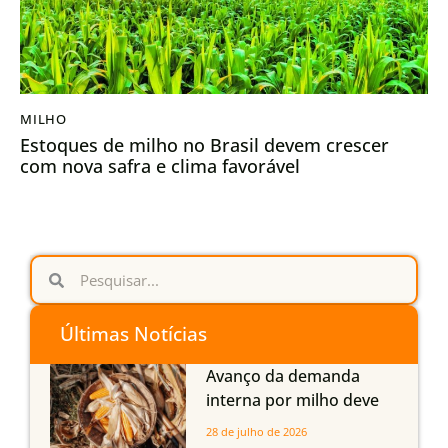
MILHO
Estoques de milho no Brasil devem crescer
com nova safra e clima favorável
Últimas Notícias
Avanço da demanda
interna por milho deve
compensar aumento da
28 de julho de 2026