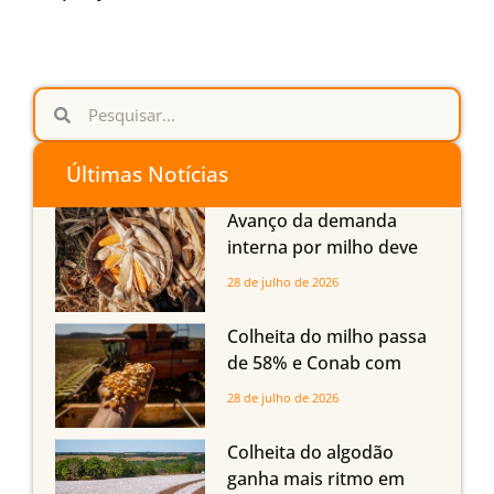
Últimas Notícias
Avanço da demanda
interna por milho deve
compensar aumento da
28 de julho de 2026
oferta com safra recorde
em Mato Grosso, aponta
Colheita do milho passa
Imea
de 58% e Conab com
boas produtividades em
28 de julho de 2026
Mato Grosso, mas
quedas em Tocantins,
Colheita do algodão
Maranhão e Piauí
ganha mais ritmo em