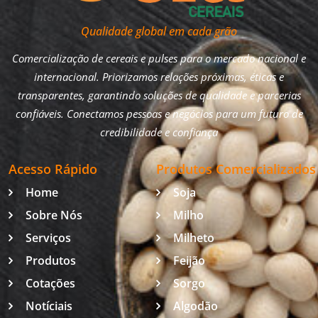
Qualidade global em cada grão
Comercialização de cereais e pulses para o mercado nacional e
internacional. Priorizamos relações próximas, éticas e
transparentes, garantindo soluções de qualidade e parcerias
confiáveis. Conectamos pessoas e negócios para um futuro de
credibilidade e confiança
Acesso Rápido
Produtos Comercializados
Home
Soja
Sobre Nós
Milho
Serviços
Milheto
Produtos
Feijão
Cotações
Sorgo
Notíciais
Algodão