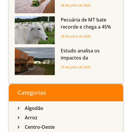
Mato Grosso, Mato
28 de julho de 2026
Grosso do Sul e
Maranhão
Pecuária de MT bate
recorde e chega a 45%
dos bovinos abatidos
24 de julho de 2026
com até 24 meses
Estudo analisa os
impactos da
infraestrutura logística
23 de julho de 2026
sobre a produção
agrícola de Mato Grosso
do Sul
Categorias
Algodão
Arroz
Centro-Oeste