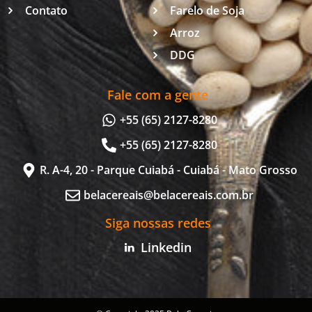
Contato
Farelo de Soja
Arroz
DDG
Fale com a gente
+55 (65) 2127-8280
+55 (65) 2127-8280
R. A-4, 20 - Parque Cuiabá - Cuiabá - Mato Grosso
belacereais@belacereais.com.br
Siga nossas redes
Linkedin