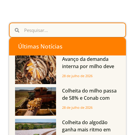
Últimas Notícias
Avanço da demanda
interna por milho deve
compensar aumento da
28 de julho de 2026
oferta com safra recorde
em Mato Grosso, aponta
Colheita do milho passa
Imea
de 58% e Conab com
boas produtividades em
28 de julho de 2026
Mato Grosso, mas
quedas em Tocantins,
Colheita do algodão
Maranhão e Piauí
ganha mais ritmo em