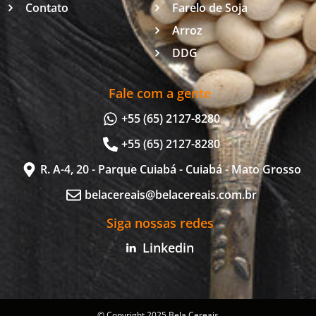
Contato
Farelo de Soja
Arroz
DDG
Fale com a gente
+55 (65) 2127-8280
+55 (65) 2127-8280
R. A-4, 20 - Parque Cuiabá - Cuiabá - Mato Grosso
belacereais@belacereais.com.br
Siga nossas redes
Linkedin
© Copyright 2025 Bela Cereais