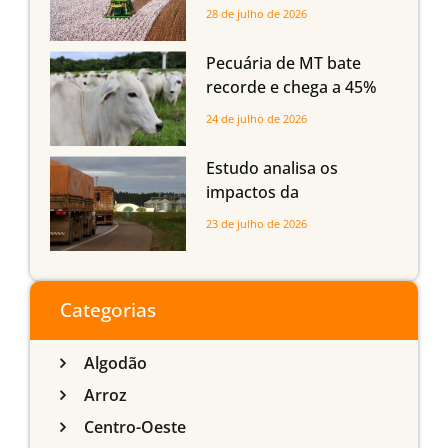
Mato Grosso, Mato
28 de julho de 2026
Grosso do Sul e
Maranhão
Pecuária de MT bate
recorde e chega a 45%
dos bovinos abatidos
24 de julho de 2026
com até 24 meses
Estudo analisa os
impactos da
infraestrutura logística
23 de julho de 2026
sobre a produção
agrícola de Mato Grosso
do Sul
Categorias
Algodão
Arroz
Centro-Oeste