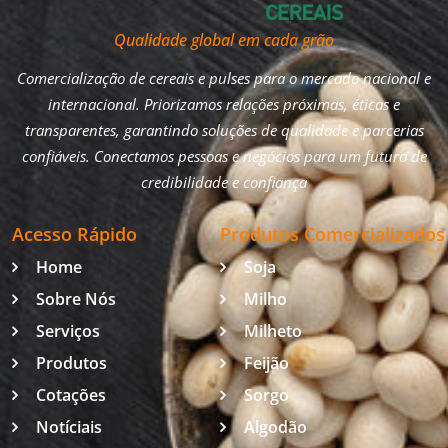
Qualidade global em cada grão
Comercialização de cereais e pulses para o mercado nacional e
internacional. Priorizamos relações próximas, éticas e
transparentes, garantindo soluções de qualidade e parcerias
confiáveis. Conectamos pessoas e negócios para um futuro de
credibilidade e confiança
Acesso Rápido
Produtos Comercializados
Home
Soja
Sobre Nós
Milho
Serviços
Milheto
Produtos
Feijão
Cotações
Sorgo
Notíciais
Algodão