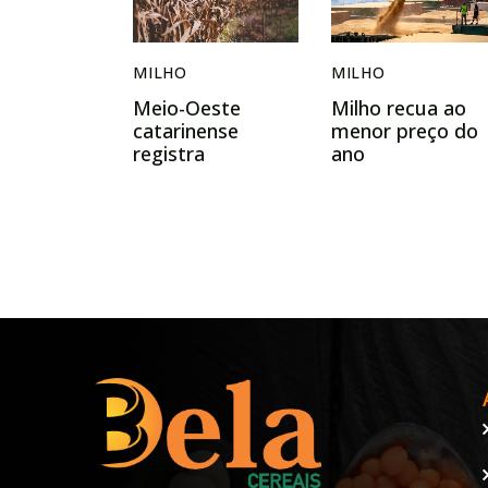
MILHO
MILHO
Meio-Oeste
Milho recua ao
catarinense
menor preço do
registra
ano
produtividade
média de 204
sacas de milho
por hectare