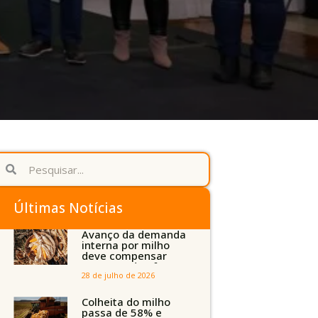
Últimas Notícias
Avanço da demanda
interna por milho
deve compensar
aumento da oferta
com safra recorde
28 de julho de 2026
em Mato Grosso,
aponta Imea
Colheita do milho
passa de 58% e