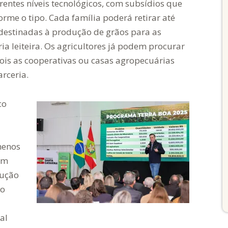
entes níveis tecnológicos, com subsídios que
orme o tipo. Cada família poderá retirar até
 destinadas à produção de grãos para as
ia leiteira. Os agricultores já podem procurar
pois as cooperativas ou casas agropecuárias
arceria.
co
menos
ém
dução
 o
al