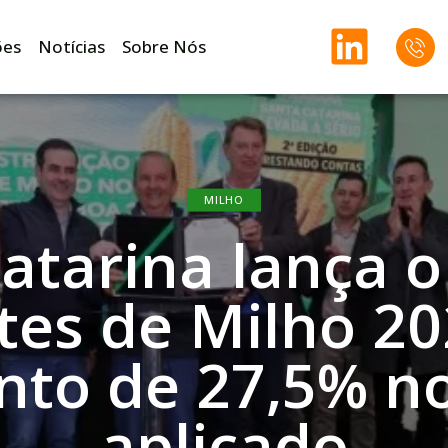
ões
Notícias
Sobre Nós
MILHO
atarina lança o
es de Milho 2
to de 27,5% no
aplicado