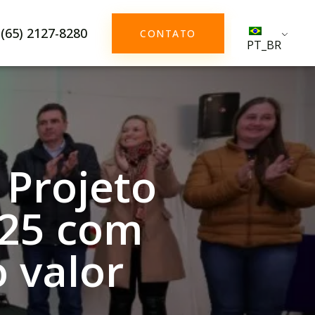
(65) 2127-8280
CONTATO
PT_BR
 Projeto
025 com
 valor