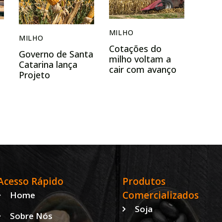
MILHO
MILHO
Cotações do
Governo de Santa
milho voltam a
Catarina lança
cair com avanço
Projeto
da colheita e
Sementes de
demanda
Milho 2025 com
enfraquecida
aumento de
27,5% no valor
aplicado
Acesso Rápido
Produtos
Comercializados
Home
Soja
Sobre Nós