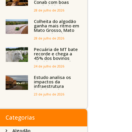
Conab com boas
produtividades em
Mato Grosso, mas
28 de julho de 2026
quedas em
Tocantins, Maranhão
Colheita do algodão
e Piauí
ganha mais ritmo em
Mato Grosso, Mato
Grosso do Sul e
Maranhão
28 de julho de 2026
Pecuária de MT bate
recorde e chega a
45% dos bovinos
abatidos com até 24
meses
24 de julho de 2026
Estudo analisa os
impactos da
infraestrutura
logística sobre a
produção agrícola de
23 de julho de 2026
Mato Grosso do Sul
Categorias
Algodão