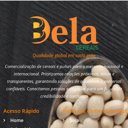
Qualidade global em cada grão
Comercialização de cereais e pulses para o mercado nacional e
internacional. Priorizamos relações próximas, éticas e
transparentes, garantindo soluções de qualidade e parcerias
confiáveis. Conectamos pessoas e negócios para um futuro de
credibilidade e confiança
Acesso Rápido
Produtos Comercializados
Home
Soja