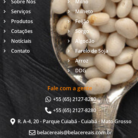
Sobre Nós
Milho
Serviços
Milheto
Produtos
Feijão
Cotações
Sorgo
Notíciais
Algodão
Contato
Farelo de Soja
Arroz
DDG
Fale com a gente
+55 (65) 2127-8280
+55 (65) 2127-8280
R. A-4, 20 - Parque Cuiabá - Cuiabá - Mato Grosso
belacereais@belacereais.com.br