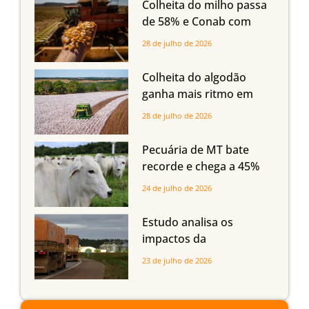
Colheita do milho passa
Imea
de 58% e Conab com
boas produtividades em
28 de julho de 2026
Mato Grosso, mas
quedas em Tocantins,
Colheita do algodão
Maranhão e Piauí
ganha mais ritmo em
Mato Grosso, Mato
28 de julho de 2026
Grosso do Sul e
Maranhão
Pecuária de MT bate
recorde e chega a 45%
dos bovinos abatidos
24 de julho de 2026
com até 24 meses
Estudo analisa os
impactos da
infraestrutura logística
23 de julho de 2026
sobre a produção
agrícola de Mato Grosso
do Sul