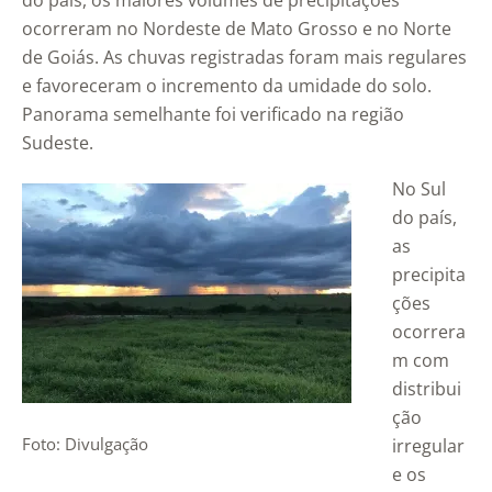
do país, os maiores volumes de precipitações
ocorreram no Nordeste de Mato Grosso e no Norte
de Goiás. As chuvas registradas foram mais regulares
e favoreceram o incremento da umidade do solo.
Panorama semelhante foi verificado na região
Sudeste.
No Sul
do país,
as
precipita
ções
ocorrera
m com
distribui
ção
Foto: Divulgação
irregular
e os