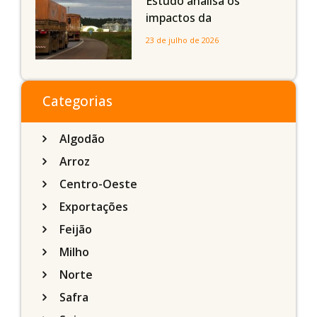
Estudo analisa os
impactos da
infraestrutura logística
23 de julho de 2026
sobre a produção
agrícola de Mato Grosso
do Sul
Categorias
Algodão
Arroz
Centro-Oeste
Exportações
Feijão
Milho
Norte
Safra