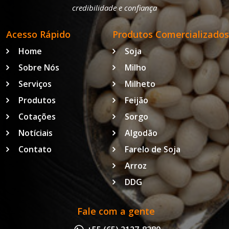
credibilidade e confiança
Acesso Rápido
Produtos Comercializados
Home
Soja
Sobre Nós
Milho
Serviços
Milheto
Produtos
Feijão
Cotações
Sorgo
Notíciais
Algodão
Contato
Farelo de Soja
Arroz
DDG
Fale com a gente