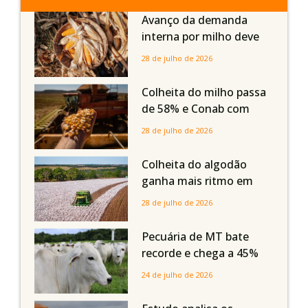
Avanço da demanda
interna por milho deve
compensar aumento da
28 de julho de 2026
oferta com safra recorde
em Mato Grosso, aponta
Colheita do milho passa
Imea
de 58% e Conab com
boas produtividades em
28 de julho de 2026
Mato Grosso, mas
quedas em Tocantins,
Colheita do algodão
Maranhão e Piauí
ganha mais ritmo em
Mato Grosso, Mato
28 de julho de 2026
Grosso do Sul e
Maranhão
Pecuária de MT bate
recorde e chega a 45%
dos bovinos abatidos
24 de julho de 2026
com até 24 meses