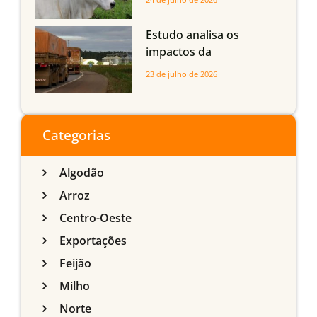
com até 24 meses
Estudo analisa os
impactos da
infraestrutura logística
23 de julho de 2026
sobre a produção
agrícola de Mato Grosso
do Sul
Categorias
Algodão
Arroz
Centro-Oeste
Exportações
Feijão
Milho
Norte