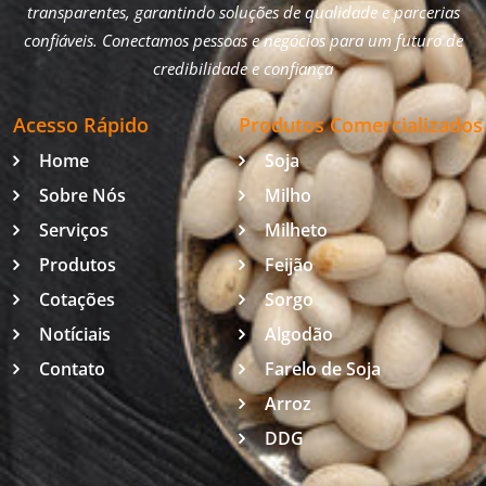
transparentes, garantindo soluções de qualidade e parcerias
confiáveis. Conectamos pessoas e negócios para um futuro de
credibilidade e confiança
Acesso Rápido
Produtos Comercializados
Home
Soja
Sobre Nós
Milho
Serviços
Milheto
Produtos
Feijão
Cotações
Sorgo
Notíciais
Algodão
Contato
Farelo de Soja
Arroz
DDG