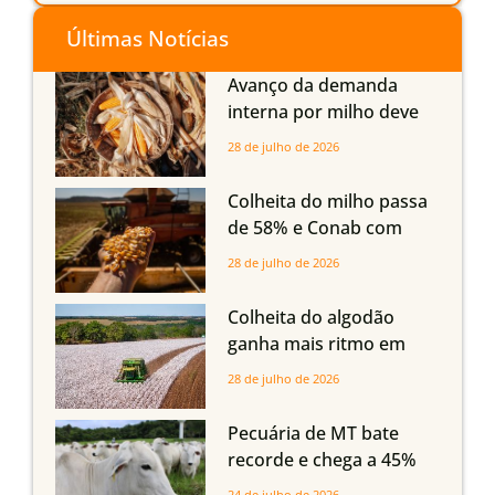
Últimas Notícias
Avanço da demanda
interna por milho deve
compensar aumento da
28 de julho de 2026
oferta com safra recorde
em Mato Grosso, aponta
Colheita do milho passa
Imea
de 58% e Conab com
boas produtividades em
28 de julho de 2026
Mato Grosso, mas
quedas em Tocantins,
Colheita do algodão
Maranhão e Piauí
ganha mais ritmo em
Mato Grosso, Mato
28 de julho de 2026
Grosso do Sul e
Maranhão
Pecuária de MT bate
recorde e chega a 45%
dos bovinos abatidos
24 de julho de 2026