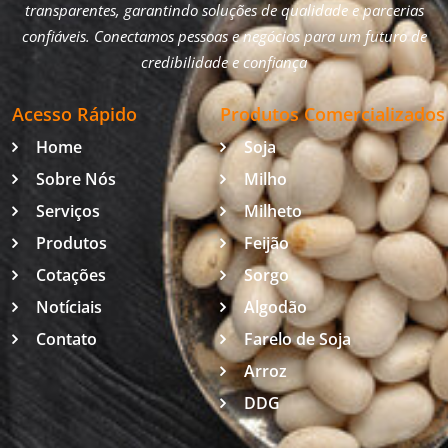
transparentes, garantindo soluções de qualidade e parcerias
confiáveis. Conectamos pessoas e negócios para um futuro de
credibilidade e confiança
Acesso Rápido
Produtos Comercializados
Home
Soja
Sobre Nós
Milho
Serviços
Milheto
Produtos
Feijão
Cotações
Sorgo
Notíciais
Algodão
Contato
Farelo de Soja
Arroz
DDG