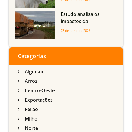
com até 24 meses
Estudo analisa os
impactos da
infraestrutura logística
23 de julho de 2026
sobre a produção
agrícola de Mato Grosso
do Sul
Categorias
Algodão
Arroz
Centro-Oeste
Exportações
Feijão
Milho
Norte