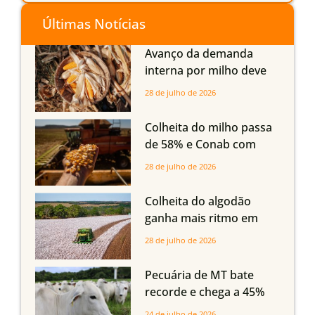
Últimas Notícias
Avanço da demanda
interna por milho deve
compensar aumento da
28 de julho de 2026
oferta com safra recorde
em Mato Grosso, aponta
Colheita do milho passa
Imea
de 58% e Conab com
boas produtividades em
28 de julho de 2026
Mato Grosso, mas
quedas em Tocantins,
Colheita do algodão
Maranhão e Piauí
ganha mais ritmo em
Mato Grosso, Mato
28 de julho de 2026
Grosso do Sul e
Maranhão
Pecuária de MT bate
recorde e chega a 45%
dos bovinos abatidos
24 de julho de 2026