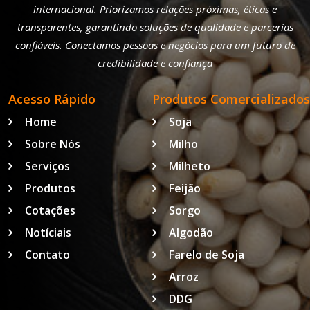
internacional. Priorizamos relações próximas, éticas e
transparentes, garantindo soluções de qualidade e parcerias
confiáveis. Conectamos pessoas e negócios para um futuro de
credibilidade e confiança
Acesso Rápido
Produtos Comercializados
Home
Soja
Sobre Nós
Milho
Serviços
Milheto
Produtos
Feijão
Cotações
Sorgo
Notíciais
Algodão
Contato
Farelo de Soja
Arroz
DDG