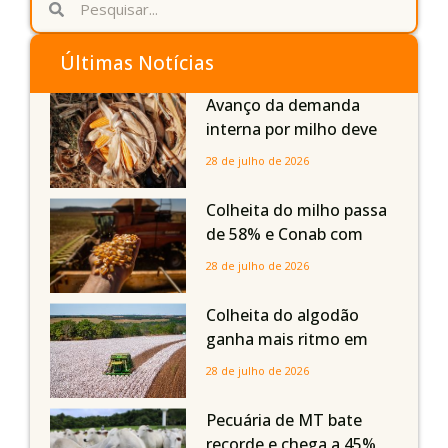
Últimas Notícias
Avanço da demanda
interna por milho deve
compensar aumento da
28 de julho de 2026
oferta com safra recorde
em Mato Grosso, aponta
Colheita do milho passa
Imea
de 58% e Conab com
boas produtividades em
28 de julho de 2026
Mato Grosso, mas
quedas em Tocantins,
Colheita do algodão
Maranhão e Piauí
ganha mais ritmo em
Mato Grosso, Mato
28 de julho de 2026
Grosso do Sul e
Maranhão
Pecuária de MT bate
recorde e chega a 45%