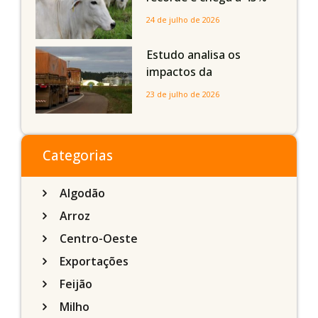
dos bovinos abatidos
24 de julho de 2026
com até 24 meses
Estudo analisa os
impactos da
infraestrutura logística
23 de julho de 2026
sobre a produção
agrícola de Mato Grosso
do Sul
Categorias
Algodão
Arroz
Centro-Oeste
Exportações
Feijão
Milho