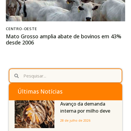
CENTRO-OESTE
Mato Grosso amplia abate de bovinos em 43%
desde 2006
Últimas Notícias
Avanço da demanda
interna por milho deve
compensar aumento da
28 de julho de 2026
oferta com safra recorde