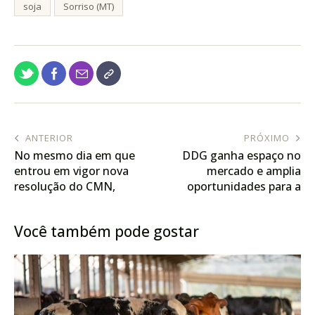
soja
Sorriso (MT)
ANTERIOR
PRÓXIMO
No mesmo dia em que
DDG ganha espaço no
entrou em vigor nova
mercado e amplia
resolução do CMN,
oportunidades para a
Justiça Federal concede
cadeia do milho em Mato
10 anos para produtor de
Grosso
Você também pode gostar
MT pagar dívidas com a
Caixa