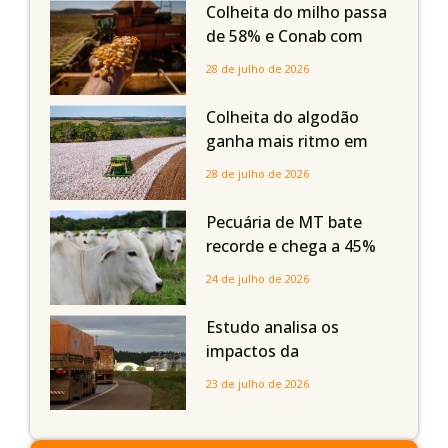
em Mato Grosso, aponta
Colheita do milho passa
Imea
de 58% e Conab com
boas produtividades em
28 de julho de 2026
Mato Grosso, mas
quedas em Tocantins,
Colheita do algodão
Maranhão e Piauí
ganha mais ritmo em
Mato Grosso, Mato
28 de julho de 2026
Grosso do Sul e
Maranhão
Pecuária de MT bate
recorde e chega a 45%
dos bovinos abatidos
24 de julho de 2026
com até 24 meses
Estudo analisa os
impactos da
infraestrutura logística
23 de julho de 2026
sobre a produção
agrícola de Mato Grosso
do Sul