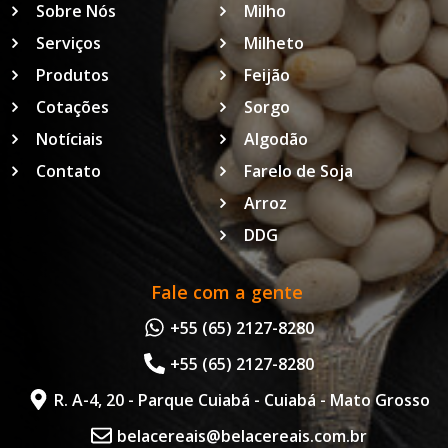
Sobre Nós
Milho
Serviços
Milheto
Produtos
Feijão
Cotações
Sorgo
Notíciais
Algodão
Contato
Farelo de Soja
Arroz
DDG
Fale com a gente
+55 (65) 2127-8280
+55 (65) 2127-8280
R. A-4, 20 - Parque Cuiabá - Cuiabá - Mato Grosso
belacereais@belacereais.com.br