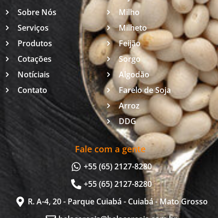
Sobre Nós
Milho
Serviços
Milheto
Produtos
Feijão
Cotações
Sorgo
Notíciais
Algodão
Contato
Farelo de Soja
Arroz
DDG
Fale com a gente
+55 (65) 2127-8280
+55 (65) 2127-8280
R. A-4, 20 - Parque Cuiabá - Cuiabá - Mato Grosso