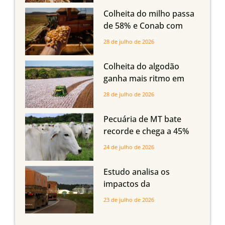
em Mato Grosso, aponta
Colheita do milho passa
Imea
de 58% e Conab com
boas produtividades em
28 de julho de 2026
Mato Grosso, mas
quedas em Tocantins,
Colheita do algodão
Maranhão e Piauí
ganha mais ritmo em
Mato Grosso, Mato
28 de julho de 2026
Grosso do Sul e
Maranhão
Pecuária de MT bate
recorde e chega a 45%
dos bovinos abatidos
24 de julho de 2026
com até 24 meses
Estudo analisa os
impactos da
infraestrutura logística
23 de julho de 2026
sobre a produção
agrícola de Mato Grosso