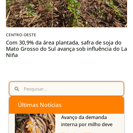
CENTRO-OESTE
Com 30,9% da área plantada, safra de soja do
Mato Grosso do Sul avança sob influência do La
Niña
Últimas Notícias
Avanço da demanda
interna por milho deve
compensar aumento da