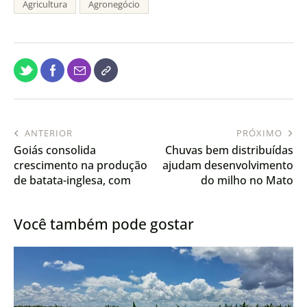
Agricultura
Agronegócio
ANTERIOR
PRÓXIMO
Goiás consolida
Chuvas bem distribuídas
crescimento na produção
ajudam desenvolvimento
de batata-inglesa, com
do milho no Mato
projeção de recuperação
Grosso, aponta Conab
do VBP em 2026
Você também pode gostar