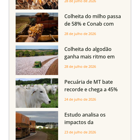
28 de julho de 2026
oferta com safra recorde
em Mato Grosso, aponta
Colheita do milho passa
Imea
de 58% e Conab com
boas produtividades em
28 de julho de 2026
Mato Grosso, mas
quedas em Tocantins,
Colheita do algodão
Maranhão e Piauí
ganha mais ritmo em
Mato Grosso, Mato
28 de julho de 2026
Grosso do Sul e
Maranhão
Pecuária de MT bate
recorde e chega a 45%
dos bovinos abatidos
24 de julho de 2026
com até 24 meses
Estudo analisa os
impactos da
infraestrutura logística
23 de julho de 2026
sobre a produção