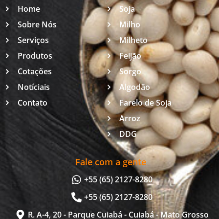
Home
Soja
Sobre Nós
Milho
Serviços
Milheto
Produtos
Feijão
Cotações
Sorgo
Notíciais
Algodão
Contato
Farelo de Soja
Arroz
DDG
Fale com a gente
+55 (65) 2127-8280
+55 (65) 2127-8280
R. A-4, 20 - Parque Cuiabá - Cuiabá - Mato Grosso