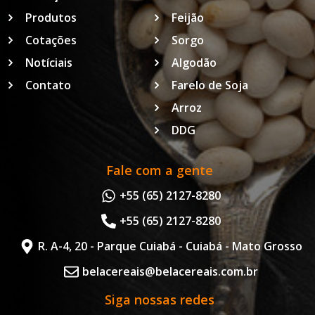
Produtos
Feijão
Cotações
Sorgo
Notíciais
Algodão
Contato
Farelo de Soja
Arroz
DDG
Fale com a gente
+55 (65) 2127-8280
+55 (65) 2127-8280
R. A-4, 20 - Parque Cuiabá - Cuiabá - Mato Grosso
belacereais@belacereais.com.br
Siga nossas redes