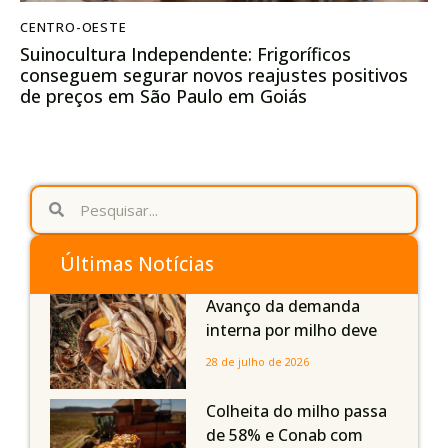
CENTRO-OESTE
Suinocultura Independente: Frigoríficos
conseguem segurar novos reajustes positivos
de preços em São Paulo em Goiás
Últimas Notícias
Avanço da demanda
interna por milho deve
compensar aumento da
28 de julho de 2026
oferta com safra recorde
em Mato Grosso, aponta
Colheita do milho passa
Imea
de 58% e Conab com