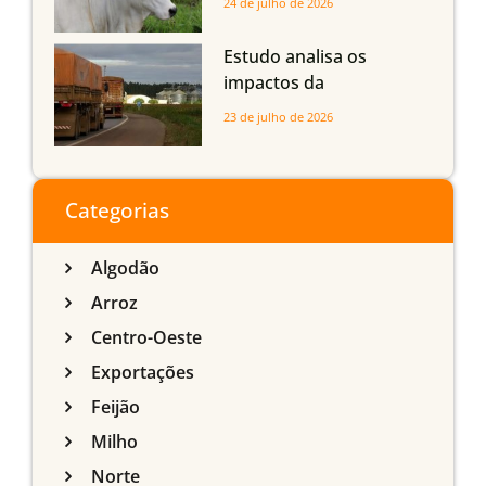
24 de julho de 2026
com até 24 meses
Estudo analisa os
impactos da
infraestrutura logística
23 de julho de 2026
sobre a produção
agrícola de Mato Grosso
do Sul
Categorias
Algodão
Arroz
Centro-Oeste
Exportações
Feijão
Milho
Norte