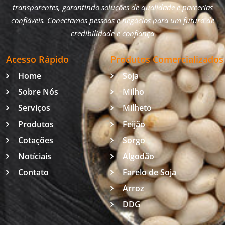
transparentes, garantindo soluções de qualidade e parcerias
confiáveis. Conectamos pessoas e negócios para um futuro de
credibilidade e confiança
Acesso Rápido
Produtos Comercializados
Home
Soja
Sobre Nós
Milho
Serviços
Milheto
Produtos
Feijão
Cotações
Sorgo
Notíciais
Algodão
Contato
Farelo de Soja
Arroz
DDG