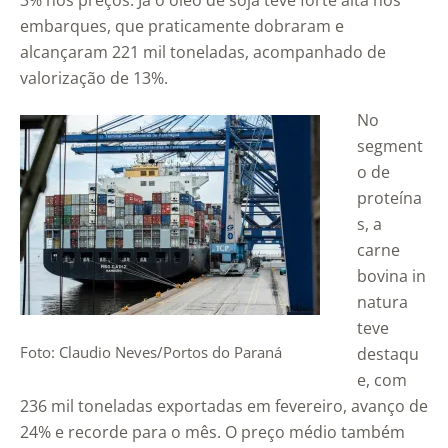
3% nos preços. Já o óleo de soja teve forte alta nos
embarques, que praticamente dobraram e
alcançaram 221 mil toneladas, acompanhado de
valorização de 13%.
No
segment
o de
proteína
s, a
carne
bovina in
natura
teve
Foto: Claudio Neves/Portos do Paraná
destaqu
e, com
236 mil toneladas exportadas em fevereiro, avanço de
24% e recorde para o mês. O preço médio também