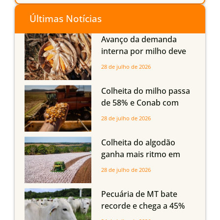
Últimas Notícias
Avanço da demanda
interna por milho deve
compensar aumento da
28 de julho de 2026
oferta com safra recorde
em Mato Grosso, aponta
Colheita do milho passa
Imea
de 58% e Conab com
boas produtividades em
28 de julho de 2026
Mato Grosso, mas
quedas em Tocantins,
Colheita do algodão
Maranhão e Piauí
ganha mais ritmo em
Mato Grosso, Mato
28 de julho de 2026
Grosso do Sul e
Maranhão
Pecuária de MT bate
recorde e chega a 45%
dos bovinos abatidos