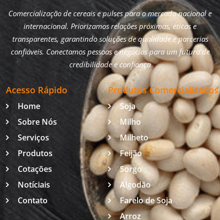
Comercialização de cereais e pulses para o mercado nacional e
internacional. Priorizamos relações próximas, éticas e
transparentes, garantindo soluções de qualidade e parcerias
confiáveis. Conectamos pessoas e negócios para um futuro de
credibilidade e confiança
Acesso Rápido
Produtos Comercializados
Home
Soja
Sobre Nós
Milho
Serviços
Milheto
Produtos
Feijão
Cotações
Sorgo
Notíciais
Algodão
Contato
Farelo de Soja
Arroz