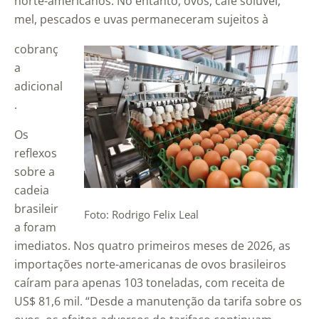
norte-americanos. No entanto, ovos, café solúvel,
mel, pescados e uvas permaneceram sujeitos à
cobranç
a
adicional
.
Os
reflexos
sobre a
cadeia
brasileir
Foto: Rodrigo Felix Leal
a foram
imediatos. Nos quatro primeiros meses de 2026, as
importações norte-americanas de ovos brasileiros
caíram para apenas 103 toneladas, com receita de
US$ 81,6 mil. “Desde a manutenção da tarifa sobre os