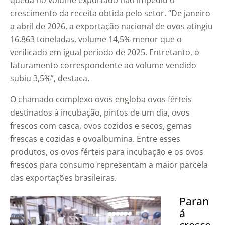
queda no volume exportado não impediu o
crescimento da receita obtida pelo setor. “De janeiro
a abril de 2026, a exportação nacional de ovos atingiu
16.863 toneladas, volume 14,5% menor que o
verificado em igual período de 2025. Entretanto, o
faturamento correspondente ao volume vendido
subiu 3,5%”, destaca.
O chamado complexo ovos engloba ovos férteis
destinados à incubação, pintos de um dia, ovos
frescos com casca, ovos cozidos e secos, gemas
frescas e cozidas e ovoalbumina. Entre esses
produtos, os ovos férteis para incubação e os ovos
frescos para consumo representam a maior parcela
das exportações brasileiras.
Paran
á