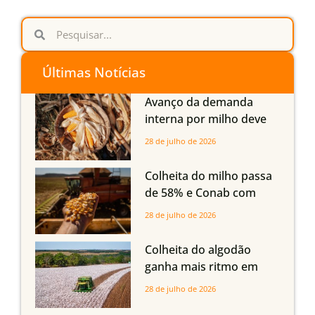
Últimas Notícias
Avanço da demanda
interna por milho deve
compensar aumento da
28 de julho de 2026
oferta com safra recorde
em Mato Grosso, aponta
Colheita do milho passa
Imea
de 58% e Conab com
boas produtividades em
28 de julho de 2026
Mato Grosso, mas
quedas em Tocantins,
Colheita do algodão
Maranhão e Piauí
ganha mais ritmo em
Mato Grosso, Mato
28 de julho de 2026
Grosso do Sul e