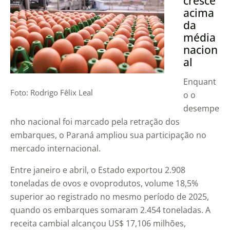
cresce
acima
da
média
nacion
al
Enquant
Foto: Rodrigo Fêlix Leal
o o
desempe
nho nacional foi marcado pela retração dos
embarques, o Paraná ampliou sua participação no
mercado internacional.
Entre janeiro e abril, o Estado exportou 2.908
toneladas de ovos e ovoprodutos, volume 18,5%
superior ao registrado no mesmo período de 2025,
quando os embarques somaram 2.454 toneladas. A
receita cambial alcançou US$ 17,106 milhões,