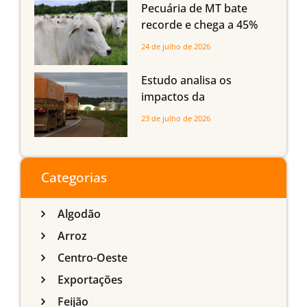
Maranhão
Pecuária de MT bate
recorde e chega a 45%
dos bovinos abatidos
24 de julho de 2026
com até 24 meses
Estudo analisa os
impactos da
infraestrutura logística
23 de julho de 2026
sobre a produção
agrícola de Mato Grosso
do Sul
Categorias
Algodão
Arroz
Centro-Oeste
Exportações
Feijão