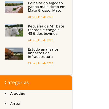
Tocantins, Maranhão
Colheita do algodão
e Piauí
ganha mais ritmo em
Mato Grosso, Mato
Grosso do Sul e
Maranhão
28 de julho de 2026
Pecuária de MT bate
recorde e chega a
45% dos bovinos
abatidos com até 24
meses
24 de julho de 2026
Estudo analisa os
impactos da
infraestrutura
logística sobre a
produção agrícola de
23 de julho de 2026
Mato Grosso do Sul
Categorias
Algodão
Arroz