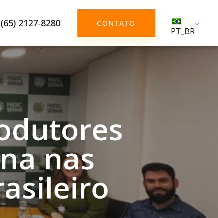
(65) 2127-8280
CONTATO
PT_BR
rodutores
ina nas
asileiro