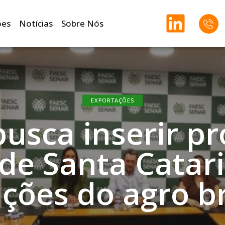
ões
Notícias
Sobre Nós
EXPORTAÇÕES
busca inserir p
 de Santa Catar
ções do agro br