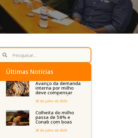
Últimas Notícias
Avanço da demanda
interna por milho
deve compensar
aumento da oferta
com safra recorde
28 de julho de 2026
em Mato Grosso,
aponta Imea
Colheita do milho
passa de 58% e
Conab com boas
produtividades em
Mato Grosso, mas
28 de julho de 2026
quedas em