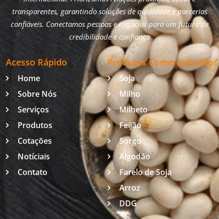
transparentes, garantindo soluções de qualidade e parcerias
confiáveis. Conectamos pessoas e negócios para um futuro de
credibilidade e confiança
Acesso Rápido
Produtos Comercializados
Home
Soja
Sobre Nós
Milho
Serviços
Milheto
Produtos
Feijão
Cotações
Sorgo
Notíciais
Algodão
Contato
Farelo de Soja
Arroz
DDG