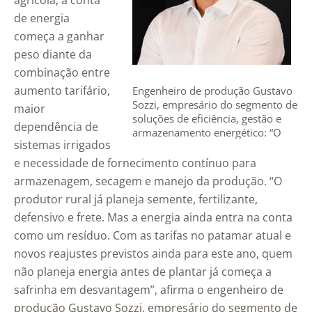
agrícola, a conta
de energia
começa a ganhar
peso diante da
combinação entre
aumento tarifário,
Engenheiro de produção Gustavo
Sozzi, empresário do segmento de
maior
soluções de eficiência, gestão e
dependência de
armazenamento energético: “O
sistemas irrigados
produtor rural já planeja semente,
fertilizante, defensivo e frete”
e necessidade de fornecimento contínuo para
armazenagem, secagem e manejo da produção. “O
produtor rural já planeja semente, fertilizante,
defensivo e frete. Mas a energia ainda entra na conta
como um resíduo. Com as tarifas no patamar atual e
novos reajustes previstos ainda para este ano, quem
não planeja energia antes de plantar já começa a
safrinha em desvantagem”, afirma o engenheiro de
produção Gustavo Sozzi, empresário do segmento de