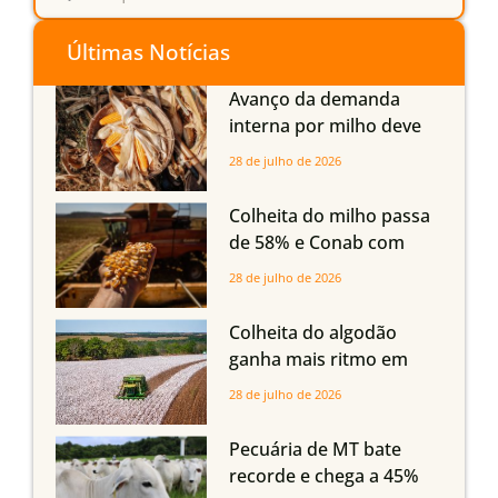
Últimas Notícias
Avanço da demanda
interna por milho deve
compensar aumento da
28 de julho de 2026
oferta com safra recorde
em Mato Grosso, aponta
Colheita do milho passa
Imea
de 58% e Conab com
boas produtividades em
28 de julho de 2026
Mato Grosso, mas
quedas em Tocantins,
Colheita do algodão
Maranhão e Piauí
ganha mais ritmo em
Mato Grosso, Mato
28 de julho de 2026
Grosso do Sul e
Maranhão
Pecuária de MT bate
recorde e chega a 45%