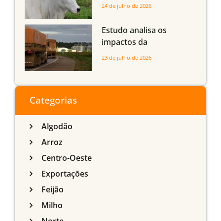
dos bovinos abatidos
24 de julho de 2026
com até 24 meses
Estudo analisa os
impactos da
infraestrutura logística
23 de julho de 2026
sobre a produção
agrícola de Mato Grosso
do Sul
Categorias
Algodão
Arroz
Centro-Oeste
Exportações
Feijão
Milho