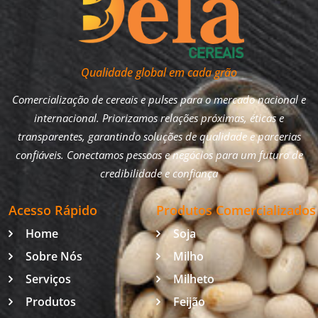
Qualidade global em cada grão
Comercialização de cereais e pulses para o mercado nacional e
internacional. Priorizamos relações próximas, éticas e
transparentes, garantindo soluções de qualidade e parcerias
confiáveis. Conectamos pessoas e negócios para um futuro de
credibilidade e confiança
Acesso Rápido
Produtos Comercializados
Home
Soja
Sobre Nós
Milho
Serviços
Milheto
Produtos
Feijão