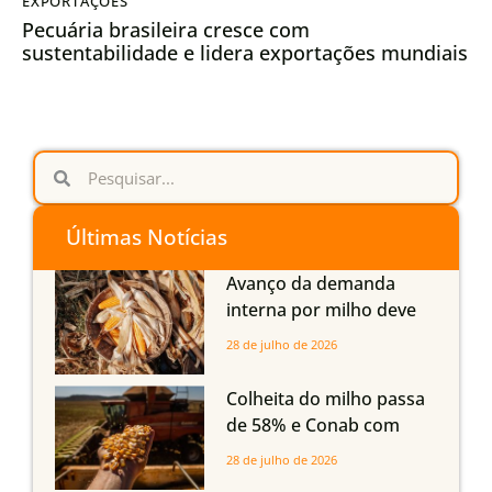
EXPORTAÇÕES
Pecuária brasileira cresce com
sustentabilidade e lidera exportações mundiais
Últimas Notícias
Avanço da demanda
interna por milho deve
compensar aumento da
28 de julho de 2026
oferta com safra recorde
em Mato Grosso, aponta
Colheita do milho passa
Imea
de 58% e Conab com
boas produtividades em
28 de julho de 2026
Mato Grosso, mas