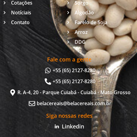
Cotações
Sorgo
Notíciais
Algodão
Contato
Farelo de Soja
Arroz
DDG
Fale com a gente
+55 (65) 2127-8280
+55 (65) 2127-8280
R. A-4, 20 - Parque Cuiabá - Cuiabá - Mato Grosso
belacereais@belacereais.com.br
Siga nossas redes
Linkedin