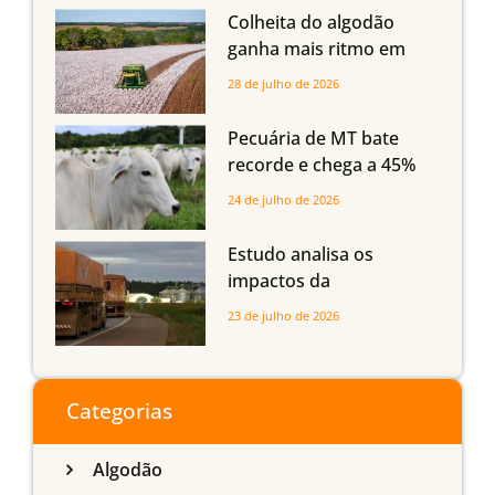
quedas em Tocantins,
Colheita do algodão
Maranhão e Piauí
ganha mais ritmo em
Mato Grosso, Mato
28 de julho de 2026
Grosso do Sul e
Maranhão
Pecuária de MT bate
recorde e chega a 45%
dos bovinos abatidos
24 de julho de 2026
com até 24 meses
Estudo analisa os
impactos da
infraestrutura logística
23 de julho de 2026
sobre a produção
agrícola de Mato Grosso
do Sul
Categorias
Algodão