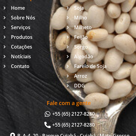
Home
Soja
Sobre Nós
Milho
Serviços
Milheto
Produtos
Feijão
Cotações
Sorgo
Notíciais
Algodão
Contato
Farelo de Soja
Arroz
DDG
Fale com a gente
+55 (65) 2127-8280
+55 (65) 2127-8280
R. A-4, 20 - Parque Cuiabá - Cuiabá - Mato Grosso