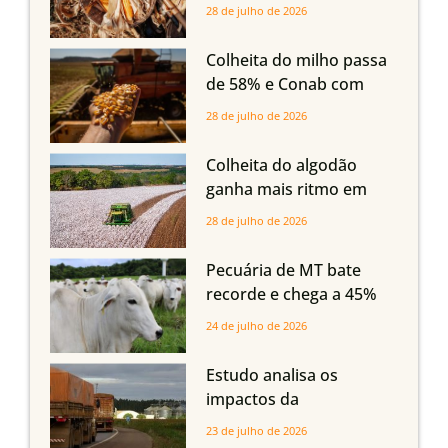
compensar aumento da
28 de julho de 2026
oferta com safra recorde
em Mato Grosso, aponta
Colheita do milho passa
Imea
de 58% e Conab com
boas produtividades em
28 de julho de 2026
Mato Grosso, mas
quedas em Tocantins,
Colheita do algodão
Maranhão e Piauí
ganha mais ritmo em
Mato Grosso, Mato
28 de julho de 2026
Grosso do Sul e
Maranhão
Pecuária de MT bate
recorde e chega a 45%
dos bovinos abatidos
24 de julho de 2026
com até 24 meses
Estudo analisa os
impactos da
infraestrutura logística
23 de julho de 2026
sobre a produção