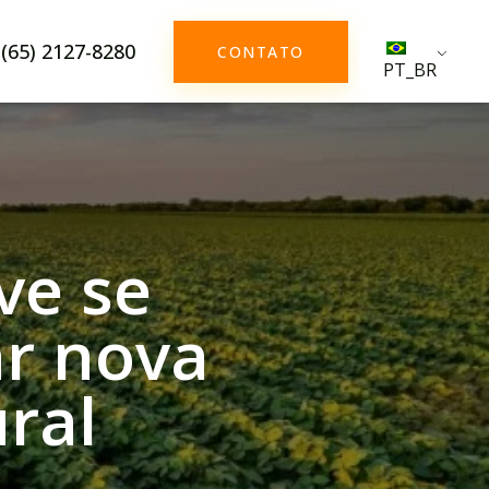
(65) 2127-8280
CONTATO
PT_BR
ve se
ar nova
ral