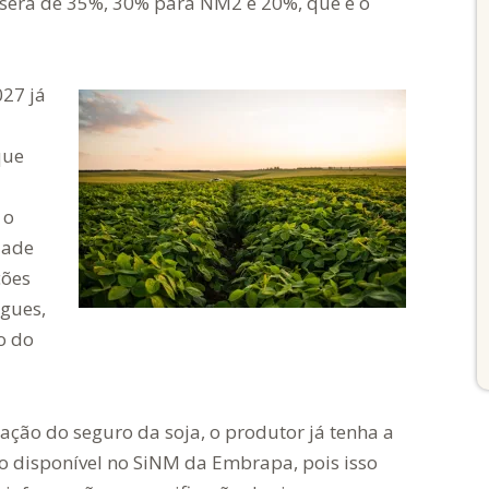
será de 35%, 30% para NM2 e 20%, que é o
027 já
que
 o
dade
ções
igues,
o do
ação do seguro da soja, o produtor já tenha a
ão disponível no SiNM da Embrapa, pois isso