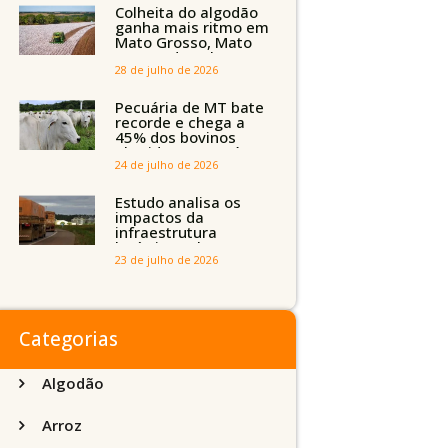
Tocantins, Maranhão
Colheita do algodão
e Piauí
ganha mais ritmo em
Mato Grosso, Mato
Grosso do Sul e
Maranhão
28 de julho de 2026
Pecuária de MT bate
recorde e chega a
45% dos bovinos
abatidos com até 24
meses
24 de julho de 2026
Estudo analisa os
impactos da
infraestrutura
logística sobre a
produção agrícola de
23 de julho de 2026
Mato Grosso do Sul
Categorias
Algodão
Arroz