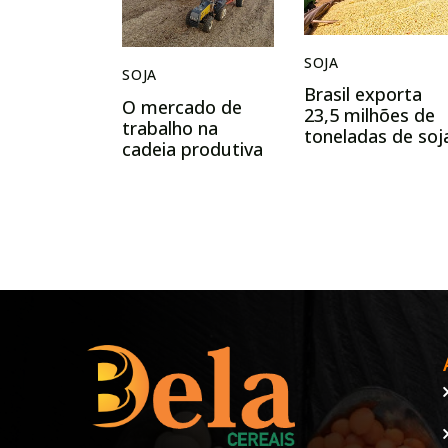
SOJA
SOJA
Brasil exporta
O mercado de
23,5 milhões de
trabalho na
toneladas de soj
cadeia produtiva
no início do ano
da soja e do
biodiesel no Brasil