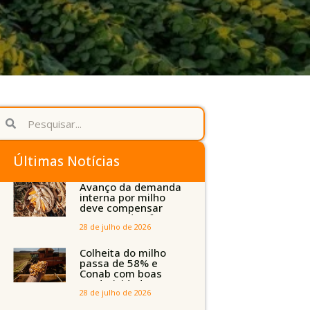
Últimas Notícias
Avanço da demanda
interna por milho
deve compensar
aumento da oferta
com safra recorde
28 de julho de 2026
em Mato Grosso,
aponta Imea
Colheita do milho
passa de 58% e
Conab com boas
produtividades em
Mato Grosso, mas
28 de julho de 2026
quedas em