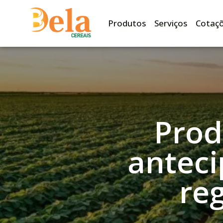
Produtos
Serviços
Cotaç
Prod
anteci
re