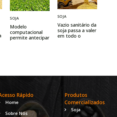
SOJA
SOJA
Vazio sanitário da
Modelo
soja passa a valer
computacional
a
em todo o
permite antecipar
Paraná a partir
produtividade
deste sábado
das lavouras de
soja com
acurácia de 72%
Acesso Rápido
Produtos
Comercializados
Home
Soja
Sobre Nós