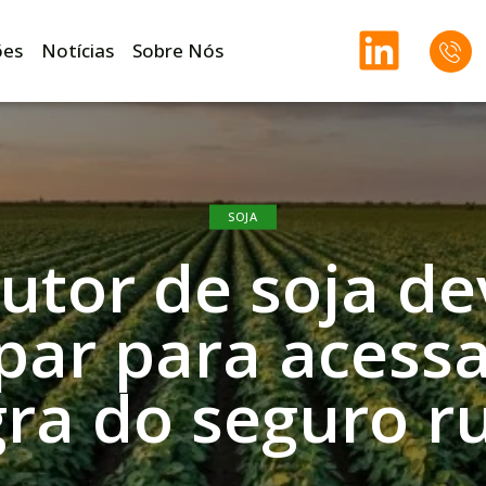
ões
Notícias
Sobre Nós
SOJA
utor de soja de
par para acess
gra do seguro ru