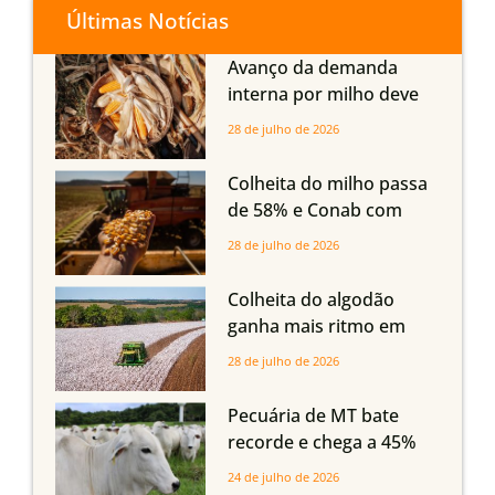
Últimas Notícias
Avanço da demanda
interna por milho deve
compensar aumento da
28 de julho de 2026
oferta com safra recorde
em Mato Grosso, aponta
Colheita do milho passa
Imea
de 58% e Conab com
boas produtividades em
28 de julho de 2026
Mato Grosso, mas
quedas em Tocantins,
Colheita do algodão
Maranhão e Piauí
ganha mais ritmo em
Mato Grosso, Mato
28 de julho de 2026
Grosso do Sul e
Maranhão
Pecuária de MT bate
recorde e chega a 45%
dos bovinos abatidos
24 de julho de 2026