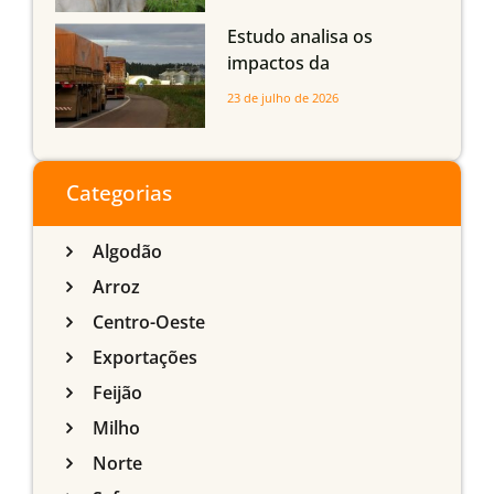
com até 24 meses
Estudo analisa os
impactos da
infraestrutura logística
23 de julho de 2026
sobre a produção
agrícola de Mato Grosso
do Sul
Categorias
Algodão
Arroz
Centro-Oeste
Exportações
Feijão
Milho
Norte