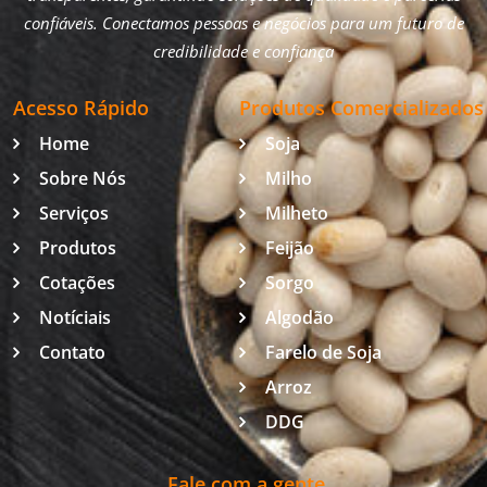
confiáveis. Conectamos pessoas e negócios para um futuro de
credibilidade e confiança
Acesso Rápido
Produtos Comercializados
Home
Soja
Sobre Nós
Milho
Serviços
Milheto
Produtos
Feijão
Cotações
Sorgo
Notíciais
Algodão
Contato
Farelo de Soja
Arroz
DDG
Fale com a gente