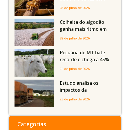
boas produtividades em
28 de julho de 2026
Mato Grosso, mas
quedas em Tocantins,
Colheita do algodão
Maranhão e Piauí
ganha mais ritmo em
Mato Grosso, Mato
28 de julho de 2026
Grosso do Sul e
Maranhão
Pecuária de MT bate
recorde e chega a 45%
dos bovinos abatidos
24 de julho de 2026
com até 24 meses
Estudo analisa os
impactos da
infraestrutura logística
23 de julho de 2026
sobre a produção
agrícola de Mato Grosso
do Sul
Categorias