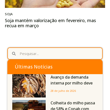
SOJA
Soja mantém valorização em fevereiro, mas
recua em março
Últimas Notícias
Avanço da demanda
interna por milho deve
compensar aumento da
28 de julho de 2026
oferta com safra recorde
em Mato Grosso, aponta
Colheita do milho passa
Imea
de 58% e Conab com