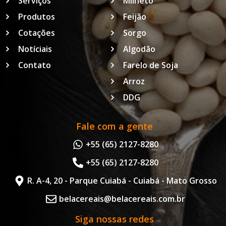
Serviços
Milheto
Produtos
Feijão
Cotações
Sorgo
Notíciais
Algodão
Contato
Farelo de Soja
Arroz
DDG
Fale com a gente
+55 (65) 2127-8280
+55 (65) 2127-8280
R. A-4, 20 - Parque Cuiabá - Cuiabá - Mato Grosso
belacereais@belacereais.com.br
Siga nossas redes