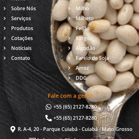
Sobre Nós
Milho
Serviços
Milheto
Produtos
Feijão
Cotações
Sorgo
Notíciais
Algodão
Contato
Farelo de Soja
Arroz
DDG
Fale com a gente
+55 (65) 2127-8280
+55 (65) 2127-8280
R. A-4, 20 - Parque Cuiabá - Cuiabá - Mato Grosso