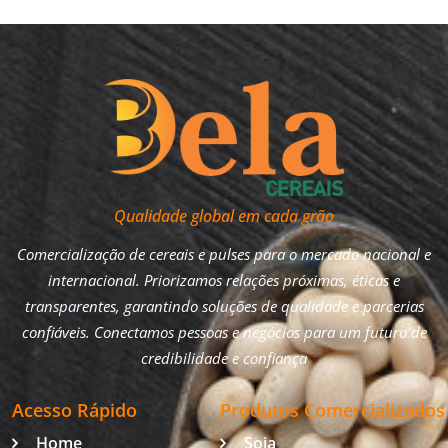
Qualidade global em cada grão
Comercialização de cereais e pulses para o mercado nacional e
internacional. Priorizamos relações próximas, éticas e
transparentes, garantindo soluções de qualidade e parcerias
confiáveis. Conectamos pessoas e negócios para um futuro de
credibilidade e confiança
Acesso Rápido
Produtos Comercializados
Home
Soja