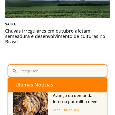
SAFRA
Chuvas irregulares em outubro afetam
semeadura e desenvolvimento de culturas no
Brasil
Últimas Notícias
Avanço da demanda
interna por milho deve
compensar aumento da
28 de julho de 2026
oferta com safra recorde