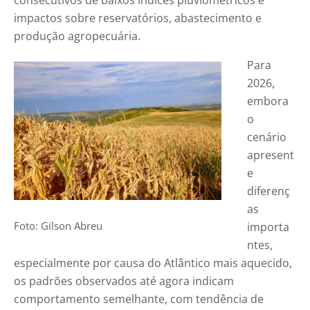
consecutivos de baixos índices pluviométricos e
impactos sobre reservatórios, abastecimento e
produção agropecuária.
Para
2026,
embora
o
cenário
apresent
e
diferenç
as
Foto: Gilson Abreu
importa
ntes,
especialmente por causa do Atlântico mais aquecido,
os padrões observados até agora indicam
comportamento semelhante, com tendência de