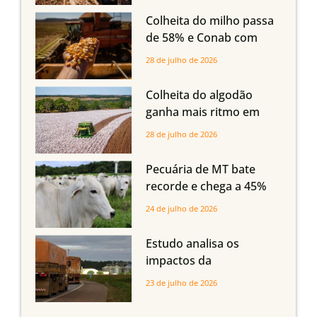
em Mato Grosso, aponta
Colheita do milho passa
Imea
de 58% e Conab com
boas produtividades em
28 de julho de 2026
Mato Grosso, mas
quedas em Tocantins,
Colheita do algodão
Maranhão e Piauí
ganha mais ritmo em
Mato Grosso, Mato
28 de julho de 2026
Grosso do Sul e
Maranhão
Pecuária de MT bate
recorde e chega a 45%
dos bovinos abatidos
24 de julho de 2026
com até 24 meses
Estudo analisa os
impactos da
infraestrutura logística
23 de julho de 2026
sobre a produção
agrícola de Mato Grosso