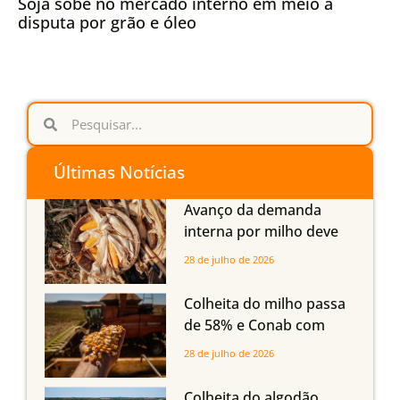
Soja sobe no mercado interno em meio a
disputa por grão e óleo
Últimas Notícias
Avanço da demanda
interna por milho deve
compensar aumento da
28 de julho de 2026
oferta com safra recorde
em Mato Grosso, aponta
Colheita do milho passa
Imea
de 58% e Conab com
boas produtividades em
28 de julho de 2026
Mato Grosso, mas
quedas em Tocantins,
Colheita do algodão