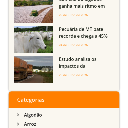
Maranhão e Piauí
ganha mais ritmo em
Mato Grosso, Mato
28 de julho de 2026
Grosso do Sul e
Maranhão
Pecuária de MT bate
recorde e chega a 45%
dos bovinos abatidos
24 de julho de 2026
com até 24 meses
Estudo analisa os
impactos da
infraestrutura logística
23 de julho de 2026
sobre a produção
agrícola de Mato Grosso
do Sul
Categorias
Algodão
Arroz