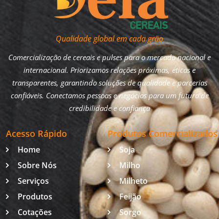
Qualidade global em cada grão
Comercialização de cereais e pulses para o mercado nacional e
internacional. Priorizamos relações próximas, éticas e
transparentes, garantindo soluções de qualidade e parcerias
confiáveis. Conectamos pessoas e negócios para um futuro de
credibilidade e confiança
Acesso Rápido
Produtos Comercializados
Home
Soja
Sobre Nós
Milho
Serviços
Milheto
Produtos
Feijão
Cotações
Sorgo