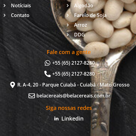
Notíciais
Algodão
Contato
Farelo de Soja
Arroz
DDG
Fale com a gente
+55 (65) 2127-8280
+55 (65) 2127-8280
R. A-4, 20 - Parque Cuiabá - Cuiabá - Mato Grosso
belacereais@belacereais.com.br
Siga nossas redes
Linkedin